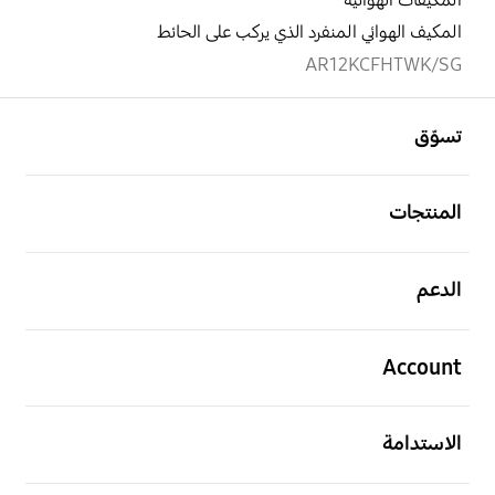
المكيفات الهوائية
المكيف الهوائي المنفرد الذي يركب على الحائط
AR12KCFHTWK/SG
افتح
Footer Navigation
تسوّق
افتح
المنتجات
افتح
الدعم
افتح
Account
افتح
الاستدامة
افتح