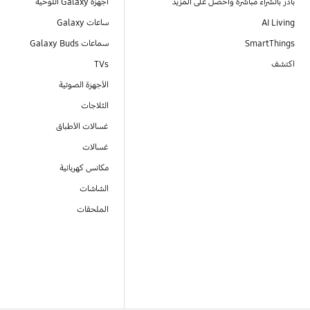
بادر بالشراء مباشرةً واحصل على المزيد
أجهزة Galaxy اللوحية
AI Living
ساعات Galaxy
SmartThings
سماعات Galaxy Buds
اكتشف
TVs
الأجهزة الصوتية
الثلاجات
غسالات الأطباق
غسالات
مكانس كهربائية
الشاشات
الملحقات