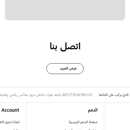
اتصل بنا
عرض المزيد
د الذي يركب على الحائط
AR12TSEAFWK/JO مكيّف هواء حائطي مزود بعاكس رقمي وتقنية WindFree™
الدعم
Account
صفحة الدعم الرئيسية
لماذا تنشئ Samsung Account