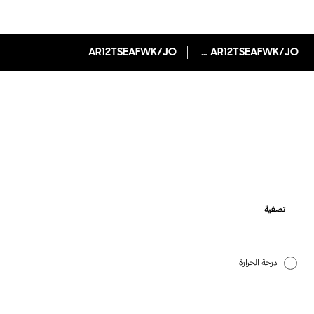
AR12TSEAFWK/JO مكيّف هواء حائطي مزود بعاكس رقمي وتقنية WindFree™
AR12TSEAFWK/JO
تصفية
درجة الحرارة