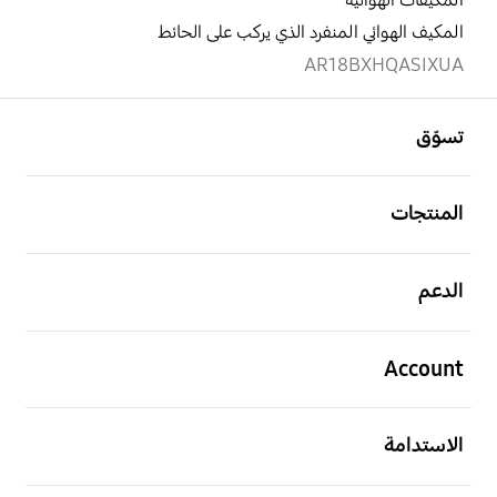
المكيفات الهوائية
المكيف الهوائي المنفرد الذي يركب على الحائط
AR18BXHQASIXUA
افتح
Footer Navigation
تسوّق
افتح
المنتجات
افتح
الدعم
افتح
Account
افتح
الاستدامة
افتح