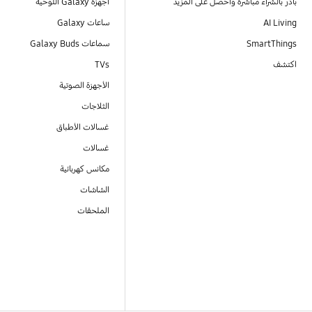
بادر بالشراء مباشرةً واحصل على المزيد
أجهزة Galaxy اللوحية
AI Living
ساعات Galaxy
SmartThings
سماعات Galaxy Buds
اكتشف
TVs
الأجهزة الصوتية
الثلاجات
غسالات الأطباق
غسالات
مكانس كهربائية
الشاشات
الملحقات