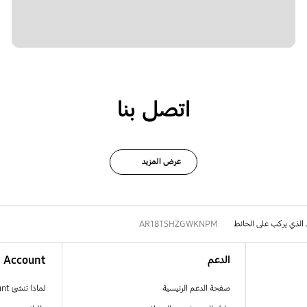
اتصل بنا
عرض المزيد
د الذي يركب على الحائط
AR18TSHZGWKNPM
الدعم
Account
صفحة الدعم الرئيسية
لماذا تنشئ Samsung Account