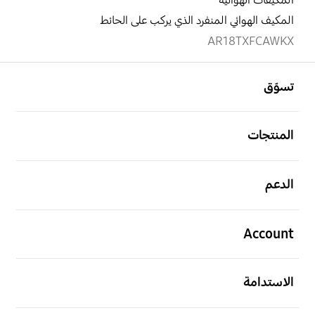
المكيفات الهوائية
المكيف الهوائي المنفرد الذي يركب على الحائط
AR18TXFCAWKX
افتح
Footer Navigation
تسوّق
افتح
المنتجات
افتح
الدعم
افتح
Account
افتح
الاستدامة
افتح