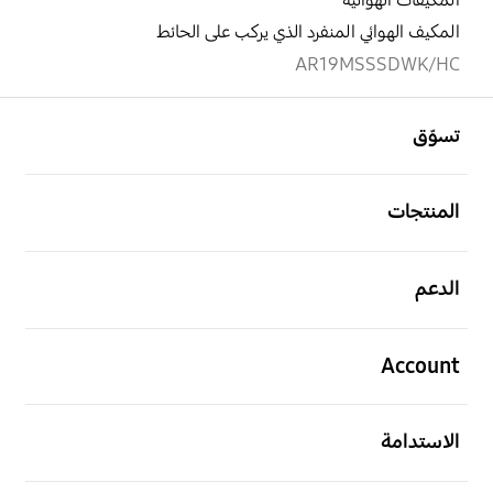
المكيفات الهوائية
المكيف الهوائي المنفرد الذي يركب على الحائط
AR19MSSSDWK/HC
افتح
Footer Navigation
تسوّق
افتح
المنتجات
افتح
الدعم
افتح
Account
افتح
الاستدامة
افتح