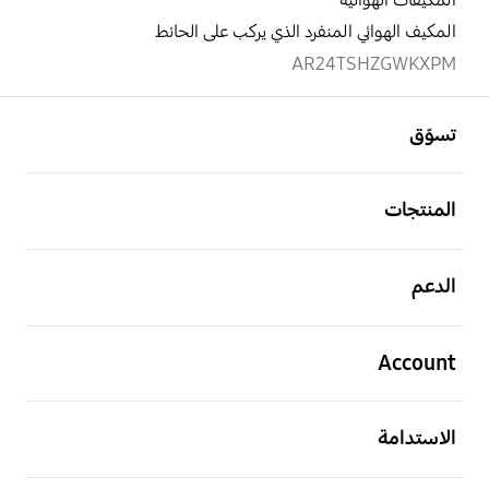
المكيفات الهوائية
المكيف الهوائي المنفرد الذي يركب على الحائط
AR24TSHZGWKXPM
افتح
Footer Navigation
تسوّق
افتح
المنتجات
افتح
الدعم
افتح
Account
افتح
الاستدامة
افتح