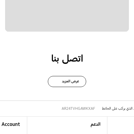
اتصل بنا
عرض المزيد
د الذي يركب على الحائط
AR24TVHGAWKXAF
الدعم
Account