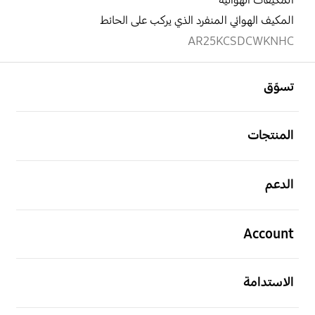
المكيفات الهوائية
المكيف الهوائي المنفرد الذي يركب على الحائط
AR25KCSDCWKNHC
افتح
Footer Navigation
تسوّق
افتح
المنتجات
افتح
الدعم
افتح
Account
افتح
الاستدامة
افتح