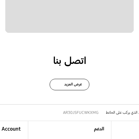
اتصل بنا
عرض المزيد
د الذي يركب على الحائط
AR30JSFUCWKXMG
الدعم
Account