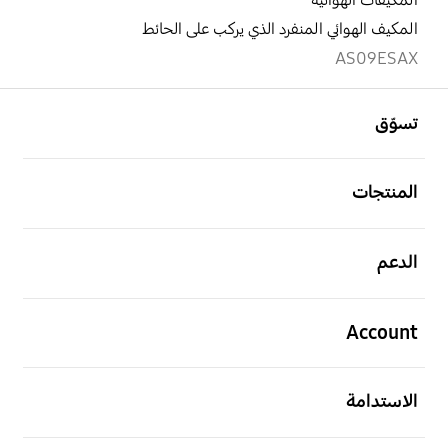
المكيفات الهوائية
المكيف الهوائي المنفرد الذي يركب على الحائط
AS09ESAX
افتح
Footer Navigation
تسوّق
افتح
المنتجات
افتح
الدعم
افتح
Account
افتح
الاستدامة
افتح