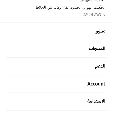
المكيفات الهوائية
المكيف الهوائي المنفرد الذي يركب على الحائط
AS24VWCN
افتح
Footer Navigation
تسوّق
افتح
المنتجات
افتح
الدعم
افتح
Account
افتح
الاستدامة
افتح