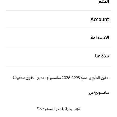
الدعم
افتح
Account
افتح
الاستدامة
افتح
نبذة عنا
حقوق الطبع والنسخ 1995-2026 سامسونج. جميع الحقوق محفوظة.
سامسونج/عربي
أترغب بمواكبة آخر المستجدات؟