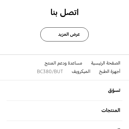
اتصل بنا
عرض المزيد
الصفحة الرئيسية
مساعدة ودعم المنتج
أجهزة الطبخ
الميكرويف
BC380/BUT
افتح
Footer Navigation
تسوّق
افتح
المنتجات
افتح