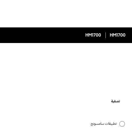
HM1700
HM1700
تصفية
تطبيقات سامسونج