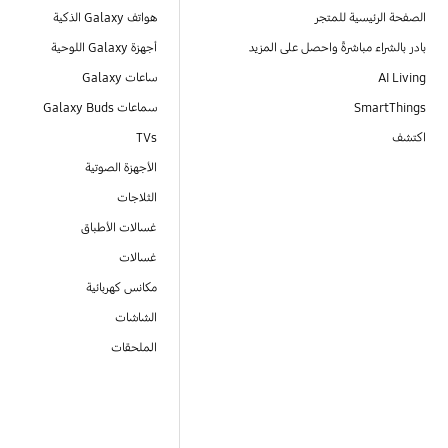
الصفحة الرئيسية للمتجر
هواتف Galaxy الذكية
بادر بالشراء مباشرةً واحصل على المزيد
أجهزة Galaxy اللوحية
AI Living
ساعات Galaxy
SmartThings
سماعات Galaxy Buds
اكتشف
TVs
الأجهزة الصوتية
الثلاجات
غسالات الأطباق
غسالات
مكانس كهربائية
الشاشات
الملحقات