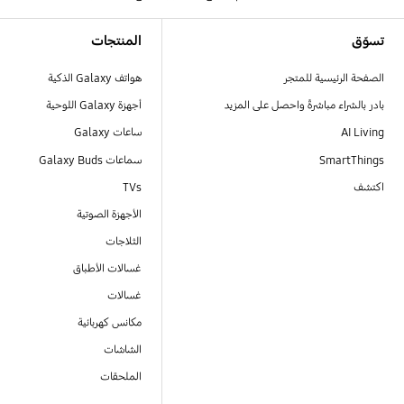
Footer Navigation
تسوّق
المنتجات
الصفحة الرئيسية للمتجر
هواتف Galaxy الذكية
بادر بالشراء مباشرةً واحصل على المزيد
أجهزة Galaxy اللوحية
AI Living
ساعات Galaxy
SmartThings
سماعات Galaxy Buds
اكتشف
TVs
الأجهزة الصوتية
الثلاجات
غسالات الأطباق
غسالات
مكانس كهربائية
الشاشات
الملحقات