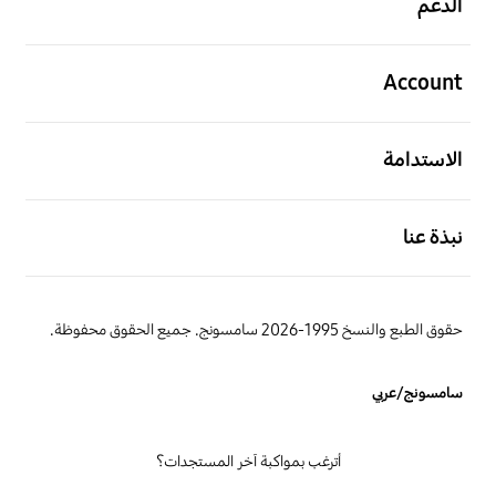
الدعم
افتح
Account
افتح
الاستدامة
افتح
نبذة عنا
حقوق الطبع والنسخ 1995-2026 سامسونج. جميع الحقوق محفوظة.
سامسونج/عربي
أترغب بمواكبة آخر المستجدات؟