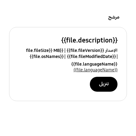
مرشح
{{file.description}}
الإصدار {{file.fileVersion}}
{{file.fileSize}} MB
{{file.osNames}}
{{file.fileModifiedDate}}
{{file.languageName}}
{{file.languageName}}
تنزيل