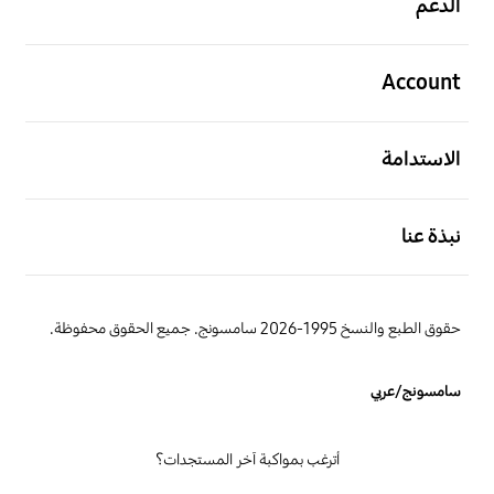
الدعم
افتح
Account
افتح
الاستدامة
افتح
نبذة عنا
حقوق الطبع والنسخ 1995-2026 سامسونج. جميع الحقوق محفوظة.
سامسونج/عربي
أترغب بمواكبة آخر المستجدات؟