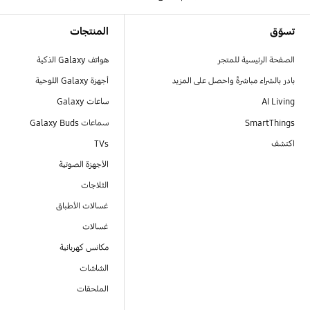
Footer Navigation
تسوّق
المنتجات
الصفحة الرئيسية للمتجر
هواتف Galaxy الذكية
بادر بالشراء مباشرةً واحصل على المزيد
أجهزة Galaxy اللوحية
AI Living
ساعات Galaxy
SmartThings
سماعات Galaxy Buds
اكتشف
TVs
الأجهزة الصوتية
الثلاجات
غسالات الأطباق
غسالات
مكانس كهربائية
الشاشات
الملحقات