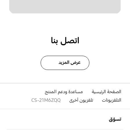
اتصل بنا
عرض المزيد
الصفحة الرئيسية
مساعدة ودعم المنتج
التلفزيونات
تلفزيون أخرى
CS-21M6ZQQ
افتح
Footer Navigation
تسوّق
افتح