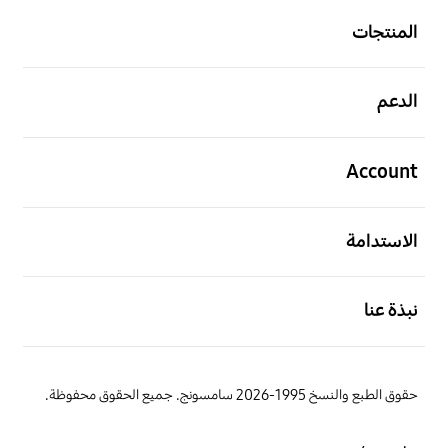
المنتجات
افتح
الدعم
افتح
Account
افتح
الاستدامة
افتح
نبذة عنا
حقوق الطبع والنسخ 1995-2026 سامسونج. جميع الحقوق محفوظة.