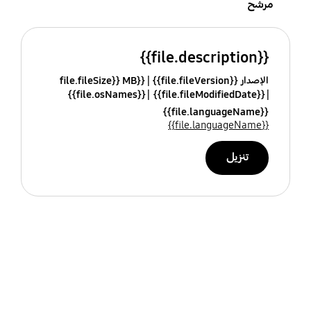
مرشح
{{file.description}}
الإصدار {{file.fileVersion}}
{{file.fileSize}} MB
{{file.osNames}}
{{file.fileModifiedDate}}
{{file.languageName}}
{{file.languageName}}
تنزيل