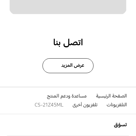
اتصل بنا
عرض المزيد
الصفحة الرئيسية
مساعدة ودعم المنتج
التلفزيونات
تلفزيون أخرى
CS-21Z45ML
افتح
Footer Navigation
تسوّق
افتح