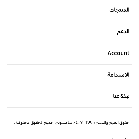
المنتجات
افتح
الدعم
افتح
Account
افتح
الاستدامة
افتح
نبذة عنا
حقوق الطبع والنسخ 1995-2026 سامسونج. جميع الحقوق محفوظة.