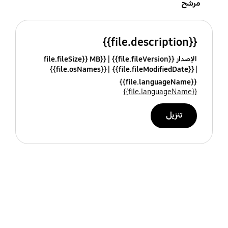
مرشح
{{file.description}}
الإصدار {{file.fileVersion}}
{{file.fileSize}} MB
{{file.osNames}}
{{file.fileModifiedDate}}
{{file.languageName}}
{{file.languageName}}
تنزيل