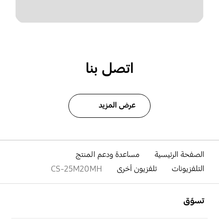
اتصل بنا
عرض المزيد
الصفحة الرئيسية
مساعدة ودعم المنتج
التلفزيونات
تلفزيون أخرى
CS-25M20MH
افتح
Footer Navigation
تسوّق
افتح