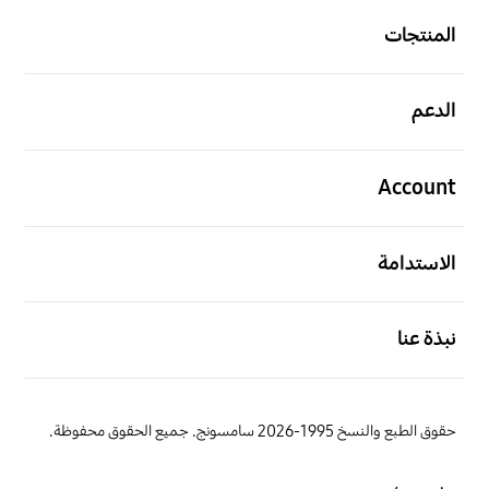
المنتجات
افتح
الدعم
افتح
Account
افتح
الاستدامة
افتح
نبذة عنا
حقوق الطبع والنسخ 1995-2026 سامسونج. جميع الحقوق محفوظة.