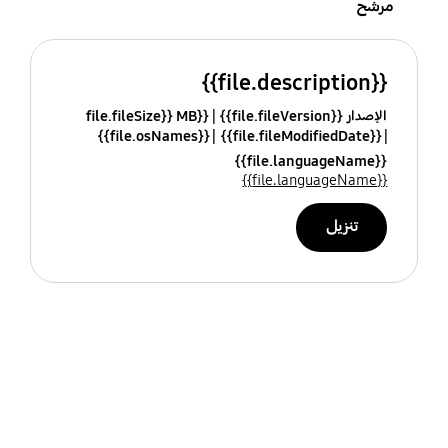
مرشح
{{file.description}}
الإصدار {{file.fileVersion}}
{{file.fileSize}} MB
{{file.osNames}}
{{file.fileModifiedDate}}
{{file.languageName}}
{{file.languageName}}
تنزيل