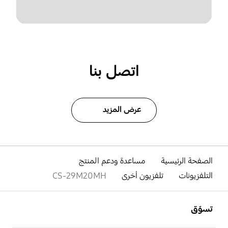
اتصل بنا
عرض المزيد
الصفحة الرئيسية
مساعدة ودعم المنتج
التلفزيونات
تلفزيون أخرى
CS-29M20MH
افتح
Footer Navigation
تسوّق
افتح