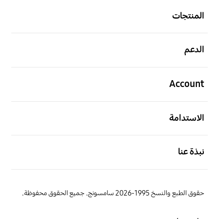
المنتجات
افتح
الدعم
افتح
Account
افتح
الاستدامة
افتح
نبذة عنا
حقوق الطبع والنسخ 1995-2026 سامسونج. جميع الحقوق محفوظة.