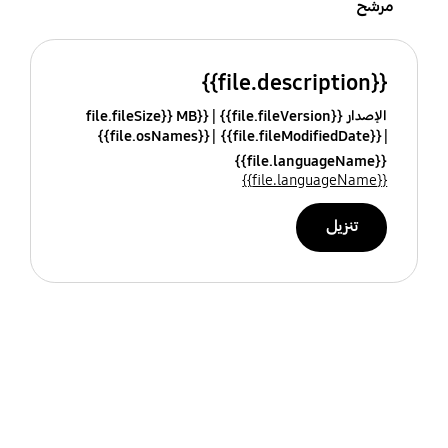
مرشح
{{file.description}}
الإصدار {{file.fileVersion}}
{{file.fileSize}} MB
{{file.osNames}}
{{file.fileModifiedDate}}
{{file.languageName}}
{{file.languageName}}
تنزيل