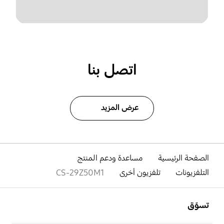
اتصل بنا
عرض المزيد
الصفحة الرئيسية
مساعدة ودعم المنتج
التلفزيونات
تلفزيون أخرى
CS-29Z50M1
افتح
Footer Navigation
تسوّق
افتح