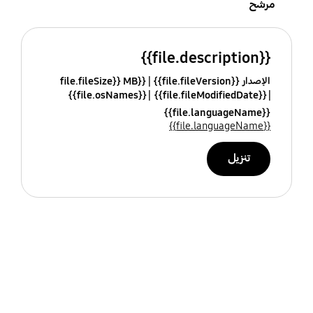
مرشح
{{file.description}}
الإصدار {{file.fileVersion}}
{{file.fileSize}} MB
{{file.osNames}}
{{file.fileModifiedDate}}
{{file.languageName}}
{{file.languageName}}
تنزيل