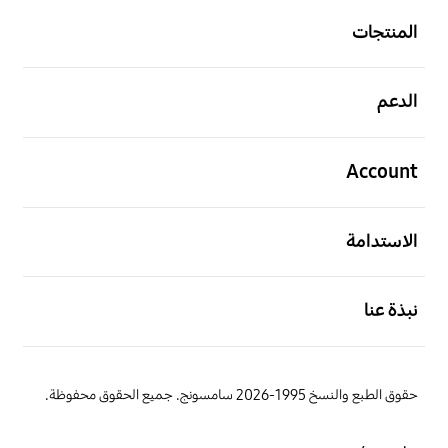
المنتجات
افتح
الدعم
افتح
Account
افتح
الاستدامة
افتح
نبذة عنا
حقوق الطبع والنسخ 1995-2026 سامسونج. جميع الحقوق محفوظة.