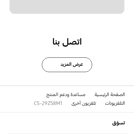
اتصل بنا
عرض المزيد
الصفحة الرئيسية
مساعدة ودعم المنتج
التلفزيونات
تلفزيون أخرى
CS-29Z58M1
افتح
Footer Navigation
تسوّق
افتح