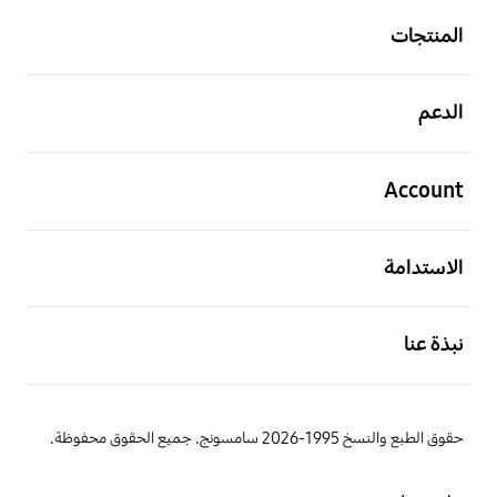
المنتجات
افتح
الدعم
افتح
Account
افتح
الاستدامة
افتح
نبذة عنا
حقوق الطبع والنسخ 1995-2026 سامسونج. جميع الحقوق محفوظة.