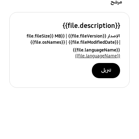
مرشح
{{file.description}}
الإصدار {{file.fileVersion}}
{{file.fileSize}} MB
{{file.osNames}}
{{file.fileModifiedDate}}
{{file.languageName}}
{{file.languageName}}
تنزيل