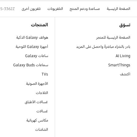
الصفحة الرئيسية
مساعدة ودعم المنتج
التلفزيونات
تلفزيون أخرى
CS-3362Z
Footer Navigation
تسوّق
المنتجات
الصفحة الرئيسية للمتجر
هواتف Galaxy الذكية
بادر بالشراء مباشرةً واحصل على المزيد
أجهزة Galaxy اللوحية
AI Living
ساعات Galaxy
SmartThings
سماعات Galaxy Buds
اكتشف
TVs
الأجهزة الصوتية
الثلاجات
غسالات الأطباق
غسالات
مكانس كهربائية
الشاشات