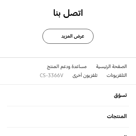
اتصل بنا
عرض المزيد
الصفحة الرئيسية
مساعدة ودعم المنتج
التلفزيونات
تلفزيون أخرى
CS-3366V
افتح
Footer Navigation
تسوّق
افتح
المنتجات
افتح