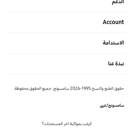
الدعم
افتح
Account
افتح
الاستدامة
افتح
نبذة عنا
حقوق الطبع والنسخ 1995-2026 سامسونج. جميع الحقوق محفوظة.
سامسونج/عربي
أترغب بمواكبة آخر المستجدات؟