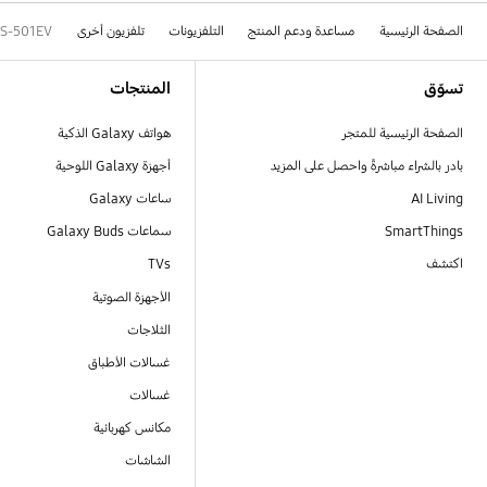
الصفحة الرئيسية
مساعدة ودعم المنتج
التلفزيونات
تلفزيون أخرى
S-501EV
Footer Navigation
تسوّق
المنتجات
الصفحة الرئيسية للمتجر
هواتف Galaxy الذكية
بادر بالشراء مباشرةً واحصل على المزيد
أجهزة Galaxy اللوحية
AI Living
ساعات Galaxy
SmartThings
سماعات Galaxy Buds
اكتشف
TVs
الأجهزة الصوتية
الثلاجات
غسالات الأطباق
غسالات
مكانس كهربائية
الشاشات