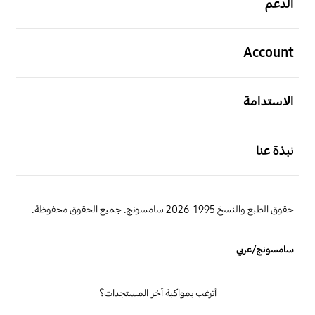
الدعم
افتح
Account
افتح
الاستدامة
افتح
نبذة عنا
حقوق الطبع والنسخ 1995-2026 سامسونج. جميع الحقوق محفوظة.
سامسونج/عربي
أترغب بمواكبة آخر المستجدات؟