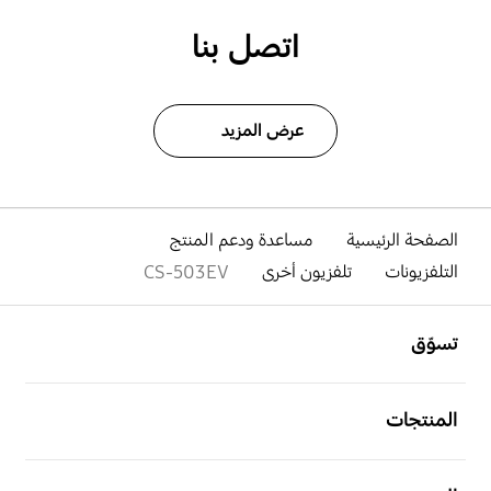
اتصل بنا
عرض المزيد
الصفحة الرئيسية
مساعدة ودعم المنتج
التلفزيونات
تلفزيون أخرى
CS-503EV
افتح
Footer Navigation
تسوّق
افتح
المنتجات
افتح