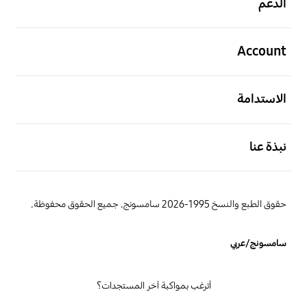
الدعم
افتح
Account
افتح
الاستدامة
افتح
نبذة عنا
حقوق الطبع والنسخ 1995-2026 سامسونج. جميع الحقوق محفوظة.
سامسونج/عربي
أترغب بمواكبة آخر المستجدات؟