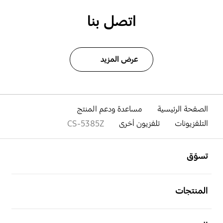
اتصل بنا
عرض المزيد
الصفحة الرئيسية
مساعدة ودعم المنتج
التلفزيونات
تلفزيون أخرى
CS-5385Z
افتح
Footer Navigation
تسوّق
افتح
المنتجات
افتح