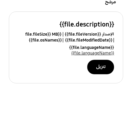
مرشح
{{file.description}}
الإصدار {{file.fileVersion}}
{{file.fileSize}} MB
{{file.osNames}}
{{file.fileModifiedDate}}
{{file.languageName}}
{{file.languageName}}
تنزيل