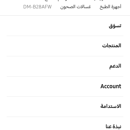
أجهزة الطبخ
غسالات الصحون
DM-B28AFW
افتح
Footer Navigation
تسوّق
افتح
المنتجات
افتح
الدعم
افتح
Account
افتح
الاستدامة
افتح
نبذة عنا