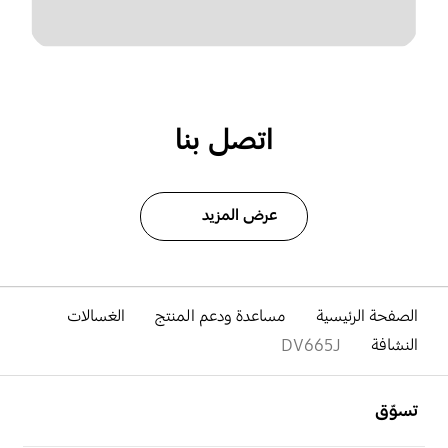
اتصل بنا
عرض المزيد
الصفحة الرئيسية
مساعدة ودعم المنتج
الغسالات
النشافة
DV665J
افتح
Footer Navigation
تسوّق
افتح