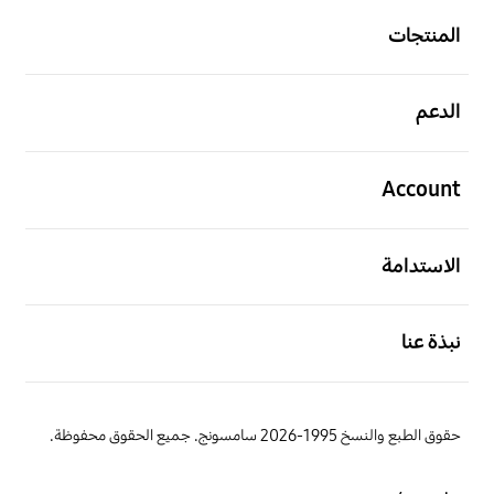
المنتجات
افتح
الدعم
افتح
Account
افتح
الاستدامة
افتح
نبذة عنا
حقوق الطبع والنسخ 1995-2026 سامسونج. جميع الحقوق محفوظة.