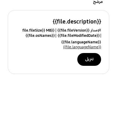
مرشح
{{file.description}}
الإصدار {{file.fileVersion}}
{{file.fileSize}} MB
{{file.osNames}}
{{file.fileModifiedDate}}
{{file.languageName}}
{{file.languageName}}
تنزيل