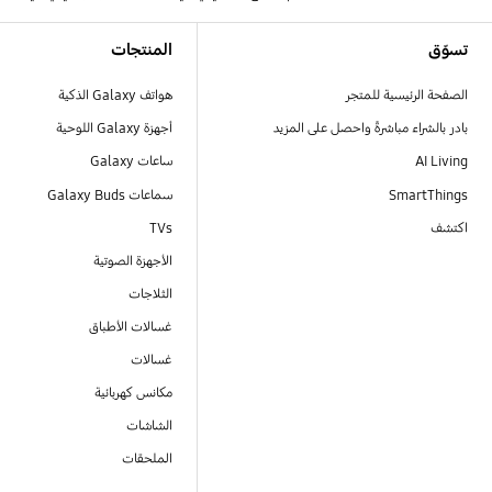
Footer Navigation
تسوّق
المنتجات
الصفحة الرئيسية للمتجر
هواتف Galaxy الذكية
بادر بالشراء مباشرةً واحصل على المزيد
أجهزة Galaxy اللوحية
AI Living
ساعات Galaxy
SmartThings
سماعات Galaxy Buds
اكتشف
TVs
الأجهزة الصوتية
الثلاجات
غسالات الأطباق
غسالات
مكانس كهربائية
الشاشات
الملحقات