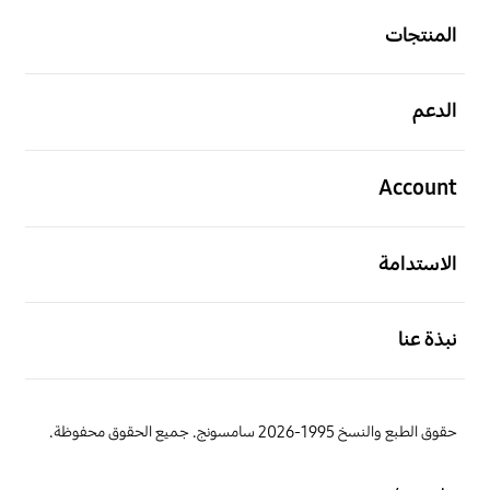
المنتجات
افتح
الدعم
افتح
Account
افتح
الاستدامة
افتح
نبذة عنا
حقوق الطبع والنسخ 1995-2026 سامسونج. جميع الحقوق محفوظة.