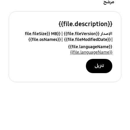
مرشح
{{file.description}}
الإصدار {{file.fileVersion}}
{{file.fileSize}} MB
{{file.osNames}}
{{file.fileModifiedDate}}
{{file.languageName}}
{{file.languageName}}
تنزيل