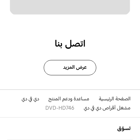
اتصل بنا
عرض المزيد
الصفحة الرئيسية
مساعدة ودعم المنتج
دي في دي
مشغل أقراص دي في دي
DVD-HD746
افتح
Footer Navigation
تسوّق
افتح