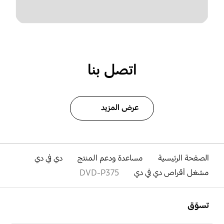
اتصل بنا
عرض المزيد
الصفحة الرئيسية
مساعدة ودعم المنتج
دي في دي
مشغل أقراص دي في دي
DVD-P375
افتح
Footer Navigation
تسوّق
افتح