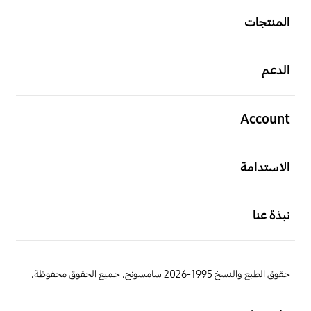
المنتجات
افتح
الدعم
افتح
Account
افتح
الاستدامة
افتح
نبذة عنا
حقوق الطبع والنسخ 1995-2026 سامسونج. جميع الحقوق محفوظة.