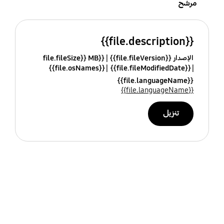
مرشح
{{file.description}}
الإصدار {{file.fileVersion}}
{{file.fileSize}} MB
{{file.osNames}}
{{file.fileModifiedDate}}
{{file.languageName}}
{{file.languageName}}
تنزيل