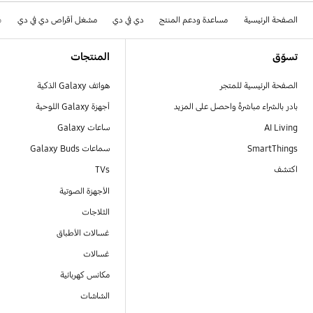
الصفحة الرئيسية
مساعدة ودعم المنتج
دي في دي
مشغل أقراص دي في دي
6
Footer Navigation
تسوّق
المنتجات
الصفحة الرئيسية للمتجر
هواتف Galaxy الذكية
بادر بالشراء مباشرةً واحصل على المزيد
أجهزة Galaxy اللوحية
AI Living
ساعات Galaxy
SmartThings
سماعات Galaxy Buds
اكتشف
TVs
الأجهزة الصوتية
الثلاجات
غسالات الأطباق
غسالات
مكانس كهربائية
الشاشات