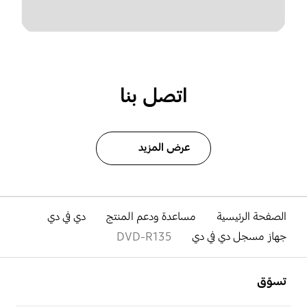
اتصل بنا
عرض المزيد
الصفحة الرئيسية
مساعدة ودعم المنتج
دي في دي
جهاز مسجل دي في دي
DVD-R135
افتح
Footer Navigation
تسوّق
افتح