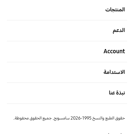
المنتجات
افتح
الدعم
افتح
Account
افتح
الاستدامة
افتح
نبذة عنا
حقوق الطبع والنسخ 1995-2026 سامسونج. جميع الحقوق محفوظة.