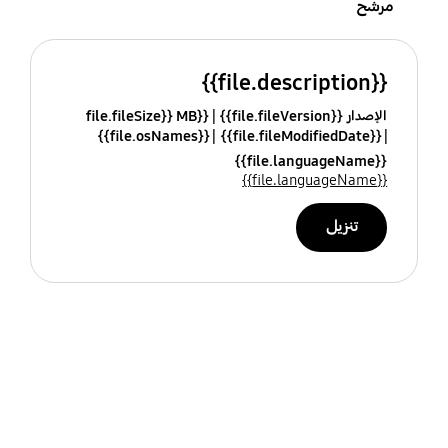
مرشح
{{file.description}}
الإصدار {{file.fileVersion}}
{{file.fileSize}} MB
{{file.osNames}}
{{file.fileModifiedDate}}
{{file.languageName}}
{{file.languageName}}
تنزيل