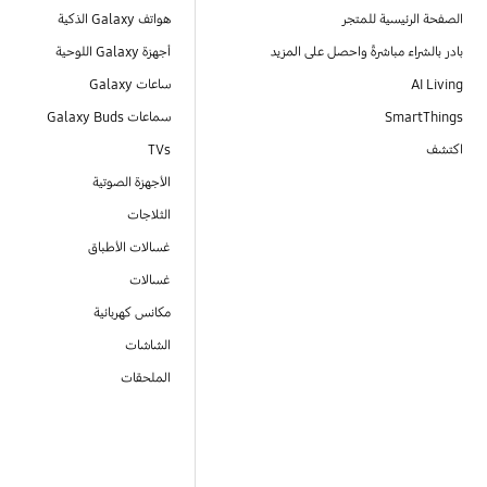
الصفحة الرئيسية للمتجر
هواتف Galaxy الذكية
بادر بالشراء مباشرةً واحصل على المزيد
أجهزة Galaxy اللوحية
AI Living
ساعات Galaxy
SmartThings
سماعات Galaxy Buds
اكتشف
TVs
الأجهزة الصوتية
الثلاجات
غسالات الأطباق
غسالات
مكانس كهربائية
الشاشات
الملحقات