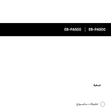
EB-PA500
EB-PA500
تصفية
تطبيقات سامسونج