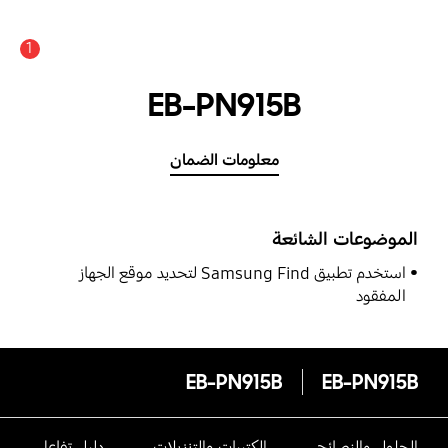
1
EB-PN915B
معلومات الضمان
الموضوعات الشائعة
استخدم تطبيق Samsung Find لتحديد موقع الجهاز
المفقود
EB-PN915B
EB-PN915B
الحلول والنصائح
الكتيبات والتنزيلات
دليل تفاعلى