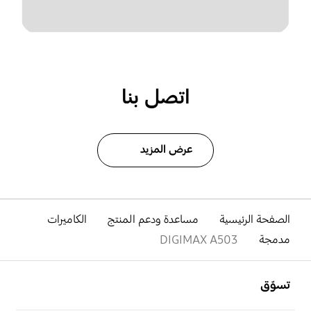
اتصل بنا
عرض المزيد
الصفحة الرئيسية
مساعدة ودعم المنتج
الكاميرات
مدمجة
DIGIMAX A503
افتح
Footer Navigation
تسوّق
افتح