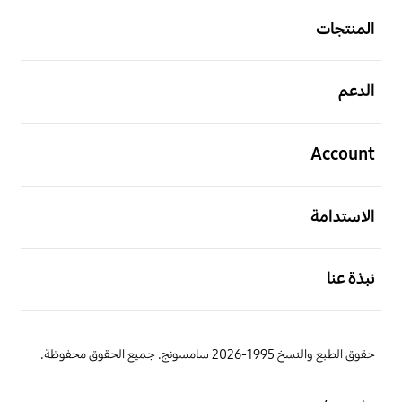
المنتجات
افتح
الدعم
افتح
Account
افتح
الاستدامة
افتح
نبذة عنا
حقوق الطبع والنسخ 1995-2026 سامسونج. جميع الحقوق محفوظة.