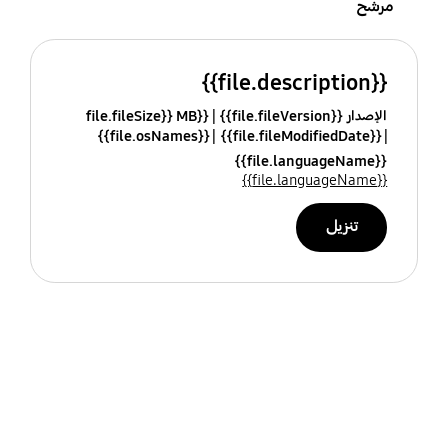
مرشح
{{file.description}}
الإصدار {{file.fileVersion}}
{{file.fileSize}} MB
{{file.osNames}}
{{file.fileModifiedDate}}
{{file.languageName}}
{{file.languageName}}
تنزيل