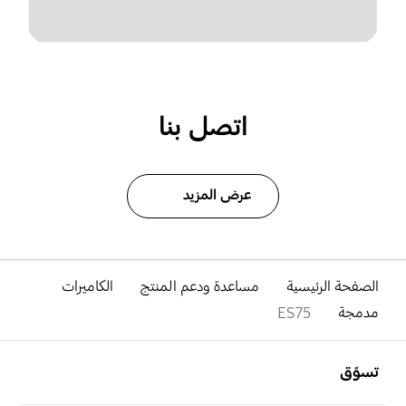
اتصل بنا
عرض المزيد
الصفحة الرئيسية
مساعدة ودعم المنتج
الكاميرات
مدمجة
ES75
افتح
Footer Navigation
تسوّق
افتح