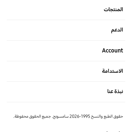
المنتجات
افتح
الدعم
افتح
Account
افتح
الاستدامة
افتح
نبذة عنا
حقوق الطبع والنسخ 1995-2026 سامسونج. جميع الحقوق محفوظة.