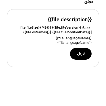
مرشح
{{file.description}}
الإصدار {{file.fileVersion}}
{{file.fileSize}} MB
{{file.osNames}}
{{file.fileModifiedDate}}
{{file.languageName}}
{{file.languageName}}
تنزيل