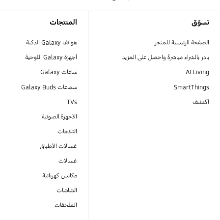
Footer Navigation
تسوّق
المنتجات
الصفحة الرئيسية للمتجر
هواتف Galaxy الذكية
بادر بالشراء مباشرةً واحصل على المزيد
أجهزة Galaxy اللوحية
AI Living
ساعات Galaxy
SmartThings
سماعات Galaxy Buds
اكتشف
TVs
الأجهزة الصوتية
الثلاجات
غسالات الأطباق
غسالات
مكانس كهربائية
الشاشات
الملحقات