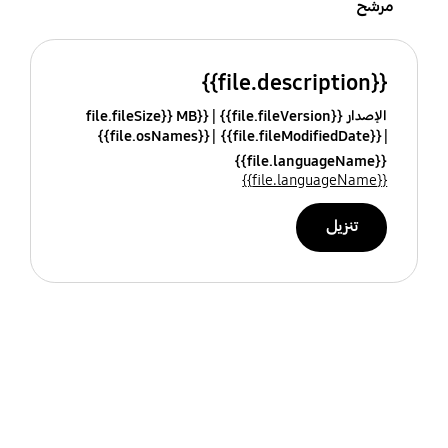
مرشح
{{file.description}}
الإصدار {{file.fileVersion}}
{{file.fileSize}} MB
{{file.osNames}}
{{file.fileModifiedDate}}
{{file.languageName}}
{{file.languageName}}
تنزيل