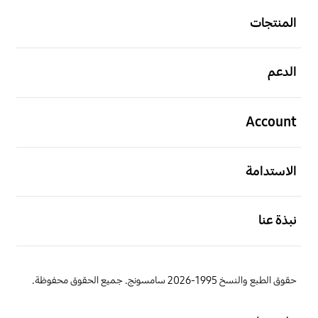
المنتجات
افتح
الدعم
افتح
Account
افتح
الاستدامة
افتح
نبذة عنا
حقوق الطبع والنسخ 1995-2026 سامسونج. جميع الحقوق محفوظة.