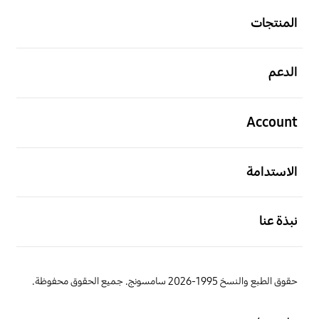
المنتجات
افتح
الدعم
افتح
Account
افتح
الاستدامة
افتح
نبذة عنا
حقوق الطبع والنسخ 1995-2026 سامسونج. جميع الحقوق محفوظة.