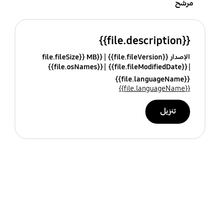
مرشح
{{file.description}}
الإصدار {{file.fileVersion}}
{{file.fileSize}} MB
{{file.osNames}}
{{file.fileModifiedDate}}
{{file.languageName}}
{{file.languageName}}
تنزيل