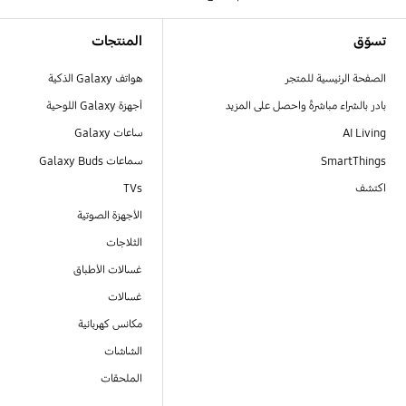
Footer Navigation
تسوّق
المنتجات
الصفحة الرئيسية للمتجر
هواتف Galaxy الذكية
بادر بالشراء مباشرةً واحصل على المزيد
أجهزة Galaxy اللوحية
AI Living
ساعات Galaxy
SmartThings
سماعات Galaxy Buds
اكتشف
TVs
الأجهزة الصوتية
الثلاجات
غسالات الأطباق
غسالات
مكانس كهربائية
الشاشات
الملحقات