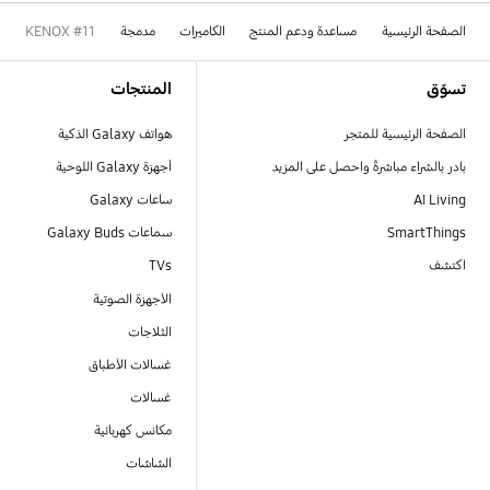
الصفحة الرئيسية
مساعدة ودعم المنتج
الكاميرات
مدمجة
KENOX #11
Footer Navigation
تسوّق
المنتجات
الصفحة الرئيسية للمتجر
هواتف Galaxy الذكية
بادر بالشراء مباشرةً واحصل على المزيد
أجهزة Galaxy اللوحية
AI Living
ساعات Galaxy
SmartThings
سماعات Galaxy Buds
اكتشف
TVs
الأجهزة الصوتية
الثلاجات
غسالات الأطباق
غسالات
مكانس كهربائية
الشاشات