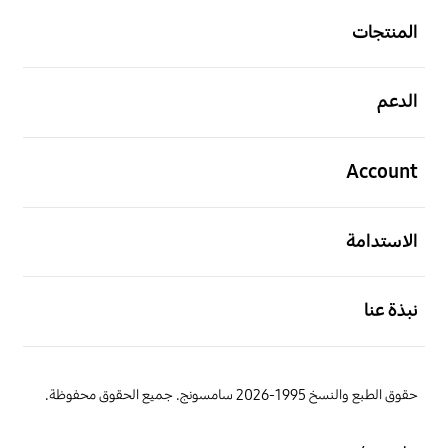
المنتجات
افتح
الدعم
افتح
Account
افتح
الاستدامة
افتح
نبذة عنا
حقوق الطبع والنسخ 1995-2026 سامسونج. جميع الحقوق محفوظة.