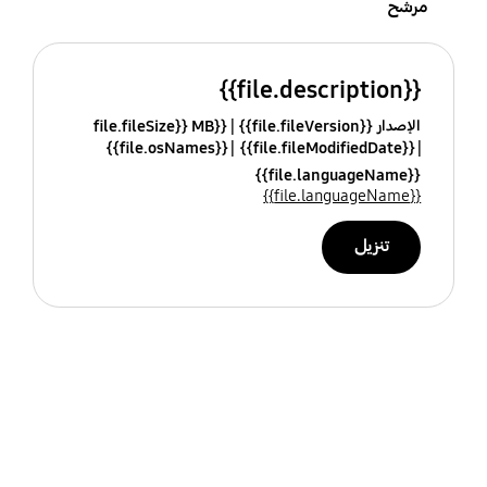
مرشح
{{file.description}}
الإصدار {{file.fileVersion}}
{{file.fileSize}} MB
{{file.osNames}}
{{file.fileModifiedDate}}
{{file.languageName}}
{{file.languageName}}
تنزيل