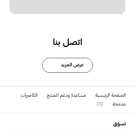
اتصل بنا
عرض المزيد
الصفحة الرئيسية
مساعدة ودعم المنتج
الكاميرات
مدمجة
i70
افتح
Footer Navigation
تسوّق
افتح