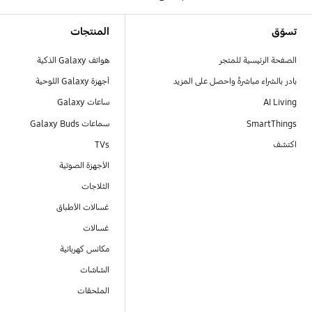
Footer Navigation
تسوّق
المنتجات
الصفحة الرئيسية للمتجر
هواتف Galaxy الذكية
بادر بالشراء مباشرةً واحصل على المزيد
أجهزة Galaxy اللوحية
AI Living
ساعات Galaxy
SmartThings
سماعات Galaxy Buds
اكتشف
TVs
الأجهزة الصوتية
الثلاجات
غسالات الأطباق
غسالات
مكانس كهربائية
الشاشات
الملحقات