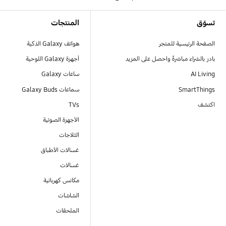
Footer Navigation
تسوّق
المنتجات
الصفحة الرئيسية للمتجر
هواتف Galaxy الذكية
بادر بالشراء مباشرةً واحصل على المزيد
أجهزة Galaxy اللوحية
AI Living
ساعات Galaxy
SmartThings
سماعات Galaxy Buds
اكتشف
TVs
الأجهزة الصوتية
الثلاجات
غسالات الأطباق
غسالات
مكانس كهربائية
الشاشات
الملحقات